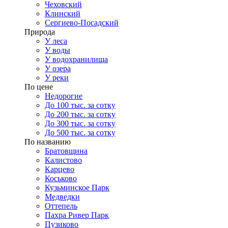
Чеховский
Клинский
Сергиево-Посадский
Природа
У леса
У воды
У водохранилища
У озера
У реки
По цене
Недорогие
До 100 тыс. за сотку
До 200 тыс. за сотку
До 300 тыс. за сотку
До 500 тыс. за сотку
По названию
Братовщина
Калистово
Карцево
Коськово
Кузьминское Парк
Медведки
Оттепель
Пахра Ривер Парк
Пузиково