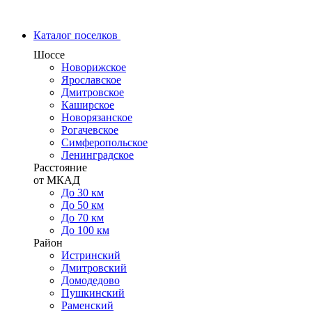
Каталог поселков
Шоссе
Новорижское
Ярославское
Дмитровское
Каширское
Новорязанское
Рогачевское
Симферопольское
Ленинградское
Расстояние
от МКАД
До 30 км
До 50 км
До 70 км
До 100 км
Район
Истринский
Дмитровский
Домодедово
Пушкинский
Раменский