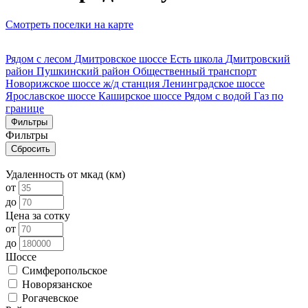
Смотреть поселки на карте
Рядом с лесом
Дмитровское шоссе
Есть школа
Дмитровский
район
Пушкинский район
Общественный транспорт
Новорижское шоссе
ж/д станция
Ленинградское шоссе
Ярославское шоссе
Каширское шоссе
Рядом с водой
Газ по
границе
Фильтры
Фильтры
Удаленность от мкад (км)
от
до
Цена за сотку
от
до
Шоссе
Симферопольское
Новорязанское
Рогачевское