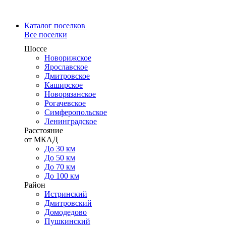
Каталог поселков
Все поселки
Шоссе
Новорижское
Ярославское
Дмитровское
Каширское
Новорязанское
Рогачевское
Симферопольское
Ленинградское
Расстояние
от МКАД
До 30 км
До 50 км
До 70 км
До 100 км
Район
Истринский
Дмитровский
Домодедово
Пушкинский