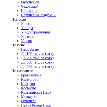
Раменский
Чеховский
Клинский
Сергиево-Посадский
Природа
У леса
У воды
У водохранилища
У озера
У реки
По цене
Недорогие
До 100 тыс. за сотку
До 200 тыс. за сотку
До 300 тыс. за сотку
До 500 тыс. за сотку
По названию
Братовщина
Калистово
Карцево
Коськово
Кузьминское Парк
Медведки
Оттепель
Пахра Ривер Парк