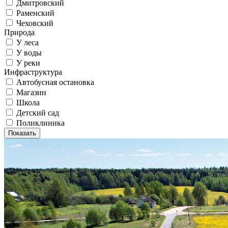
Дмитровский
Раменский
Чеховский
Природа
У леса
У воды
У реки
Инфраструктура
Автобусная остановка
Магазин
Школа
Детский сад
Поликлиника