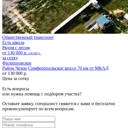
Общественный транспорт
Есть школа
Рядом с лесом
от 130 000 р.
150 000 р.
за сотку
Филипповское
Район Чехов
Симферопольское шоссе 70 км от МКАД
от 130 000 р.
Цена за сотку
Есть вопросы
или нужна помощь
с подбором участка?
Оставьте заявку, специалист свяжется с вами и бесплатно
проконсультирует по всем вопросам.