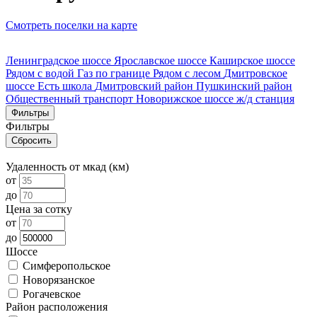
Смотреть поселки на карте
Ленинградское шоссе
Ярославское шоссе
Каширское шоссе
Рядом с водой
Газ по границе
Рядом с лесом
Дмитровское
шоссе
Есть школа
Дмитровский район
Пушкинский район
Общественный транспорт
Новорижское шоссе
ж/д станция
Фильтры
Фильтры
Удаленность от мкад (км)
от
до
Цена за сотку
от
до
Шоссе
Симферопольское
Новорязанское
Рогачевское
Район расположения