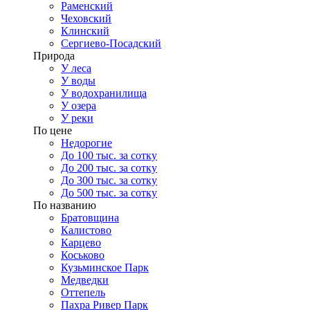
Раменский
Чеховский
Клинский
Сергиево-Посадский
Природа
У леса
У воды
У водохранилища
У озера
У реки
По цене
Недорогие
До 100 тыс. за сотку
До 200 тыс. за сотку
До 300 тыс. за сотку
До 500 тыс. за сотку
По названию
Братовщина
Калистово
Карцево
Коськово
Кузьминское Парк
Медведки
Оттепель
Пахра Ривер Парк