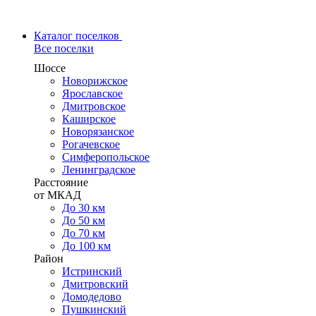
Каталог поселков
Все поселки
Шоссе
Новорижское
Ярославское
Дмитровское
Каширское
Новорязанское
Рогачевское
Симферопольское
Ленинградское
Расстояние
от МКАД
До 30 км
До 50 км
До 70 км
До 100 км
Район
Истринский
Дмитровский
Домодедово
Пушкинский