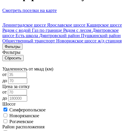
Смотреть поселки на карте
Ленинградское шоссе
Ярославское шоссе
Каширское шоссе
Рядом с водой
Газ по границе
Рядом с лесом
Дмитровское
шоссе
Есть школа
Дмитровский район
Пушкинский район
Общественный транспорт
Новорижское шоссе
ж/д станция
Фильтры
Фильтры
Удаленность от мкад (км)
от
до
Цена за сотку
от
до
Шоссе
Симферопольское
Новорязанское
Рогачевское
Район расположения