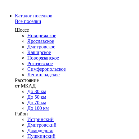
Каталог поселков
Все поселки
Шоссе
Новорижское
Ярославское
Дмитровское
Каширское
Новорязанское
Рогачевское
Симферопольское
Ленинградское
Расстояние
от МКАД
До 30 км
До 50 км
До 70 км
До 100 км
Район
Истринский
Дмитровский
Домодедово
Пушкинский