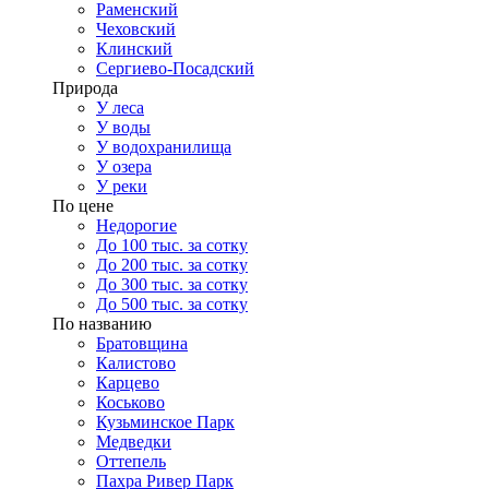
Раменский
Чеховский
Клинский
Сергиево-Посадский
Природа
У леса
У воды
У водохранилища
У озера
У реки
По цене
Недорогие
До 100 тыс. за сотку
До 200 тыс. за сотку
До 300 тыс. за сотку
До 500 тыс. за сотку
По названию
Братовщина
Калистово
Карцево
Коськово
Кузьминское Парк
Медведки
Оттепель
Пахра Ривер Парк