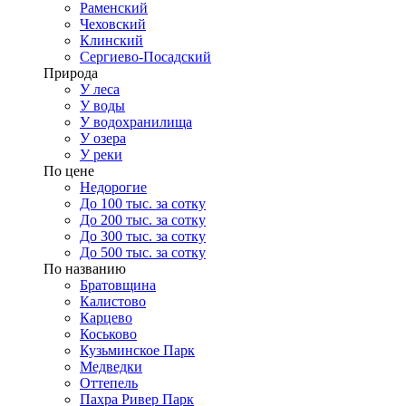
Раменский
Чеховский
Клинский
Сергиево-Посадский
Природа
У леса
У воды
У водохранилища
У озера
У реки
По цене
Недорогие
До 100 тыс. за сотку
До 200 тыс. за сотку
До 300 тыс. за сотку
До 500 тыс. за сотку
По названию
Братовщина
Калистово
Карцево
Коськово
Кузьминское Парк
Медведки
Оттепель
Пахра Ривер Парк