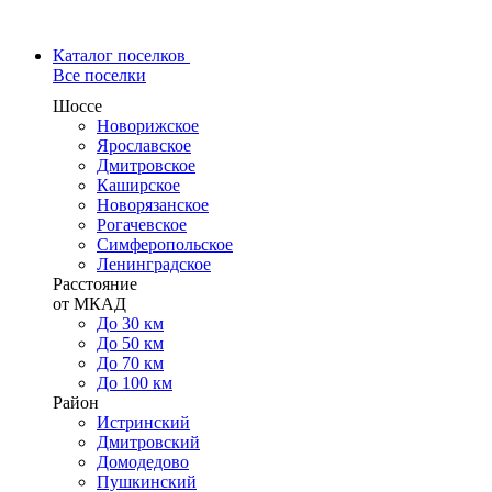
Каталог поселков
Все поселки
Шоссе
Новорижское
Ярославское
Дмитровское
Каширское
Новорязанское
Рогачевское
Симферопольское
Ленинградское
Расстояние
от МКАД
До 30 км
До 50 км
До 70 км
До 100 км
Район
Истринский
Дмитровский
Домодедово
Пушкинский